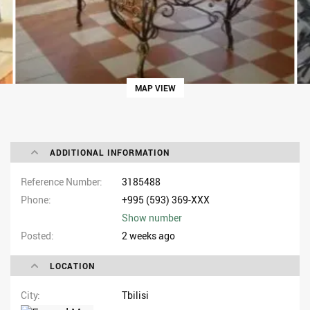
MAP VIEW
ADDITIONAL INFORMATION
Reference Number
3185488
Phone
+995 (593) 369-XXX
Show number
Posted
2 weeks ago
LOCATION
City
Tbilisi