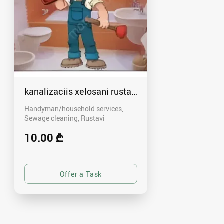
kanalizaciis xelosani rustavshi - 591 00 46 80
Handyman/household services,
Sewage cleaning
Rustavi
10.00 ₾