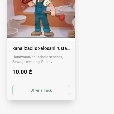
kanalizaciis xelosani rustavshi - 591 00 46 80
Handyman/household services,
Sewage cleaning
Rustavi
10.00 ₾