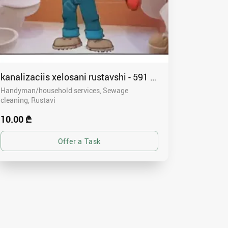
kanalizaciis xelosani rustavshi - 591 00 46 80
Handyman/household services, Sewage
cleaning
Rustavi
10.00 ₾