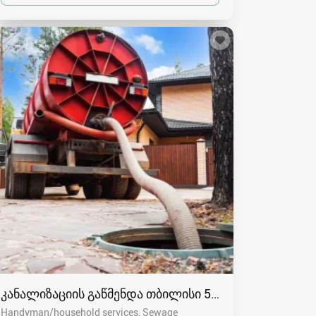
კანალიზაციის გაწმენდა თბილისი 557554000
Handyman/household services, Sewage