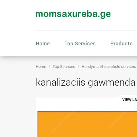
Home
Top Services
Products
Home
Top Services
Handyman/household services
kanalizaciis gawmenda s
VIEW L