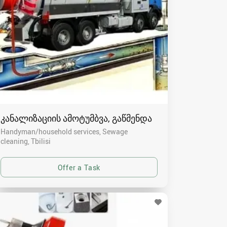
კანალიზაციის ამოტუმბვა, გაწმენდა
Handyman/household services, Sewage
cleaning
Tbilisi