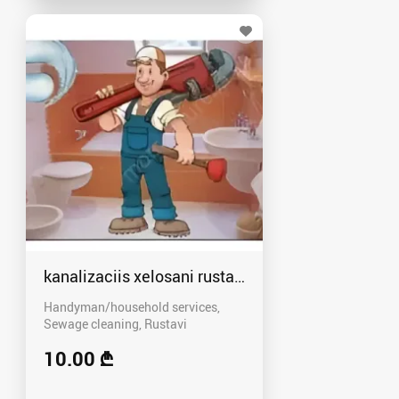
kanalizaciis xelosani rustavshi - 591 00 46 80
Handyman/household services,
Sewage cleaning
Rustavi
10.00 ₾