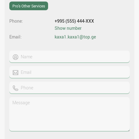
Pro’s Other Services
Phone
+995 (555) 444-XXX
Show number
Email
kaxa1.kaxa1@top.ge