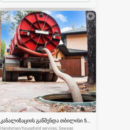
კანალიზაციის გაწმენდა თბილისი 557554000
Handyman/household services, Sewage