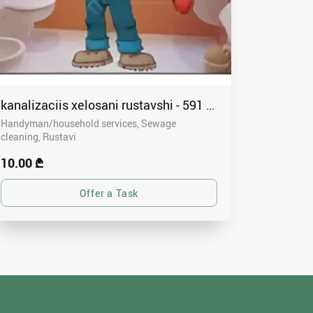
kanalizaciis xelosani rustavshi - 591 00 46 80
Handyman/household services, Sewage
cleaning
Rustavi
10.00 ₾