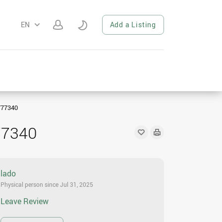
EN
Add a Listing
777340
77340
lado
Physical person since Jul 31, 2025
Leave Review