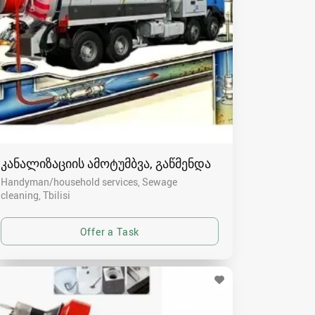
კანალიზაციის ამოტუმბვა, გაწმენდა
Handyman/household services, Sewage
cleaning
Tbilisi