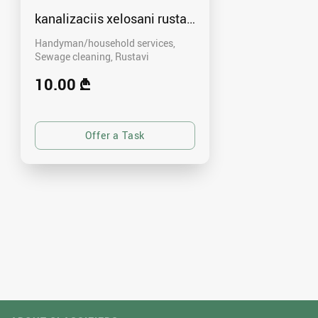
kanalizaciis xelosani rustavshi - 591 00 46 80
Handyman/household services,
Sewage cleaning
Rustavi
10.00 ₾