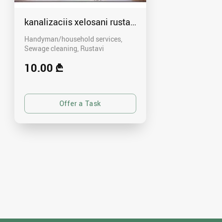
kanalizaciis xelosani rustavshi - 591 00 46 80
Handyman/household services,
Sewage cleaning
Rustavi
10.00 ₾