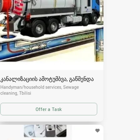
კანალიზაციის ამოტუმბვა, გაწმენდა
Handyman/household services, Sewage
cleaning
Tbilisi