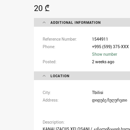
20 ₾
ADDITIONAL INFORMATION
Reference Number
1544911
Phone
+995 (599) 375-XXX
Show number
Posted
2 weeks ago
LOCATION
City
Tbilisi
Address
დიდუბე ჩუღურეთი
Description
KANALIZACIIS XELOSANI / კანალიზაციის ხელ