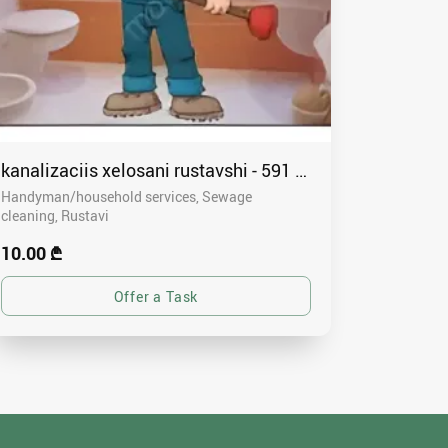
kanalizaciis xelosani rustavshi - 591 00 46 80
Handyman/household services, Sewage
cleaning
Rustavi
10.00 ₾