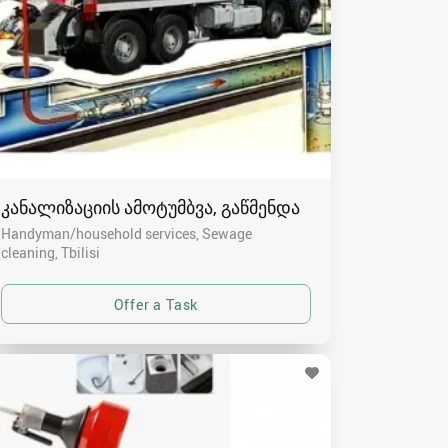
კანალიზაციის ამოტუმბვა, გაწმენდა
Handyman/household services, Sewage
cleaning
Tbilisi