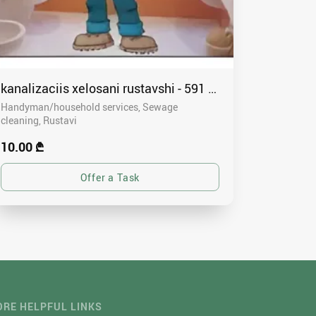
kanalizaciis xelosani rustavshi - 591 00 46 80
Handyman/household services, Sewage
cleaning
Rustavi
10.00 ₾
RE HELPFUL LINKS