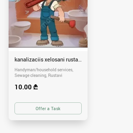
kanalizaciis xelosani rustavshi - 591 00 46 80
Handyman/household services,
Sewage cleaning
Rustavi
10.00 ₾