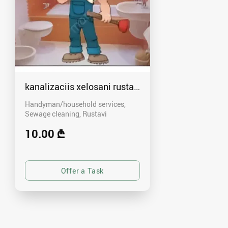
kanalizaciis xelosani rustavshi - 591 00 46 80
Handyman/household services,
Sewage cleaning
Rustavi
10.00 ₾