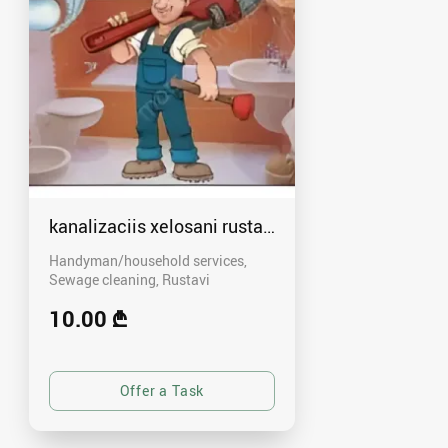
kanalizaciis xelosani rustavshi - 591 00 46 80
Handyman/household services,
Sewage cleaning
Rustavi
10.00 ₾