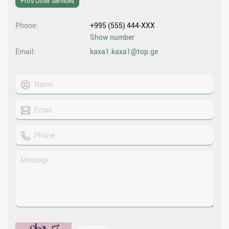
Pro’s Other Services
Phone
+995 (555) 444-XXX
Show number
Email
kaxa1.kaxa1@top.ge