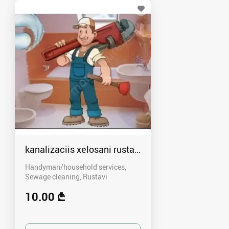
kanalizaciis xelosani rustavshi - 591 00 46 80
Handyman/household services,
Sewage cleaning
Rustavi
10.00 ₾