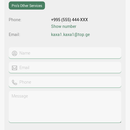
Pro’s Other Services
Phone
+995 (555) 444-XXX
Show number
Email
kaxa1.kaxa1@top.ge