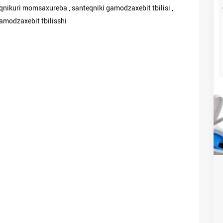
teqnikuri momsaxureba , santeqniki gamodzaxebit tbilisi ,
amodzaxebit tbilisshi