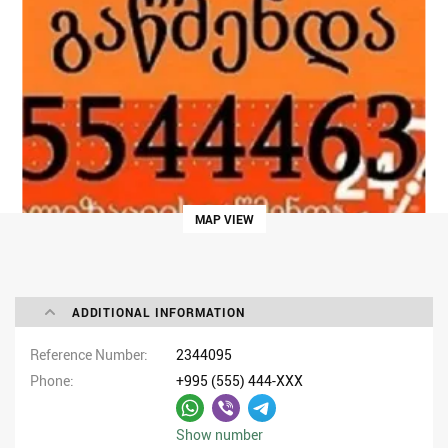
MAP VIEW
ADDITIONAL INFORMATION
Reference Number
2344095
Phone
+995 (555) 444-XXX
Show number