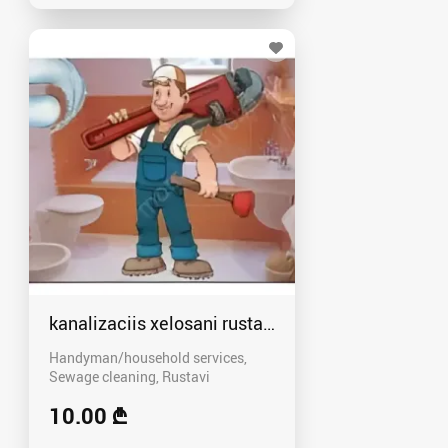
kanalizaciis xelosani rustavshi - 591 00 46 80
Handyman/household services,
Sewage cleaning
Rustavi
10.00 ₾