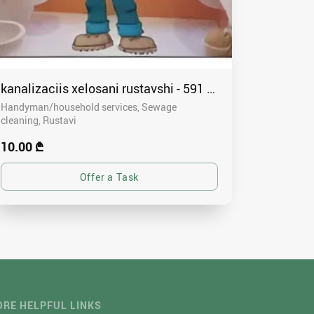
kanalizaciis xelosani rustavshi - 591 00 46 80
Handyman/household services, Sewage
cleaning
Rustavi
10.00 ₾
RE HELPFUL LINKS