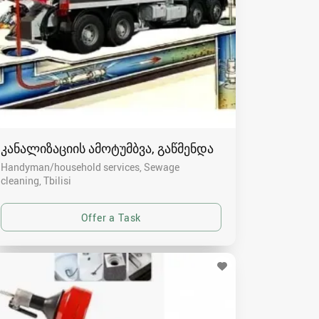
კანალიზაციის ამოტუმბვა, გაწმენდა
Handyman/household services, Sewage
cleaning
Tbilisi