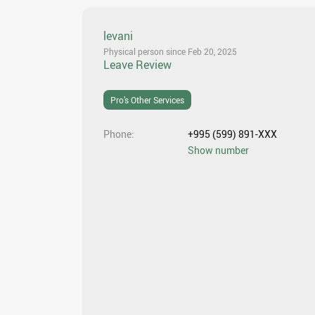
levani
Physical person since Feb 20, 2025
Leave Review
Pro’s Other Services
Phone
+995 (599) 891-XXX
Show number