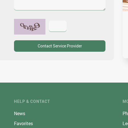
HELP & CONTACT
MO
News
Ph
Favorites
Le