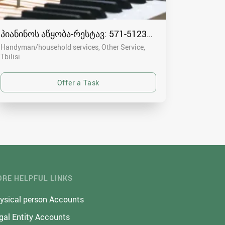
პიანინოს აწყობა-რესტავ: 571-512341
Handyman/household services, Other Service
Tbilisi
RE HELPFUL LINKS
ysical person Accounts
gal Entity Accounts