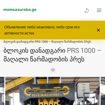
Объявление либо неактивно, либо срок его
Главная
Услуги
Бизнес, Оборудование
активности истек.
Машины и устройства
ბლოკის დანადგარი PRS 1000 – მაღალი წარმადობის პრეს
ბლოკის დანადგარი PRS 1000 –
მაღალი წარმადობის პრეს