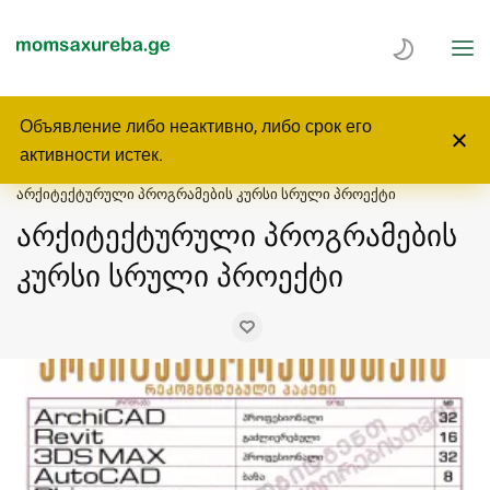
Объявление либо неактивно, либо срок его
Главная
Услуги
Образование/преподавание
активности истек.
Изучаю компьютерное программирование
არქიტექტურული პროგრამების კურსი სრული პროექტი
არქიტექტურული პროგრამების
კურსი სრული პროექტი