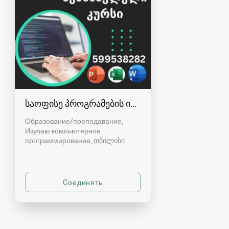
საოფისე პროგრამების ინდივიდუალური კურსი
Образование/преподавание,
Изучаю компьютерное
программирование
თბილისი