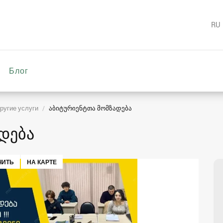
RU
Блог
ругие услуги
აბიტურიენტთა მომზადება
დება
ЧИТЬ
НА КАРТЕ