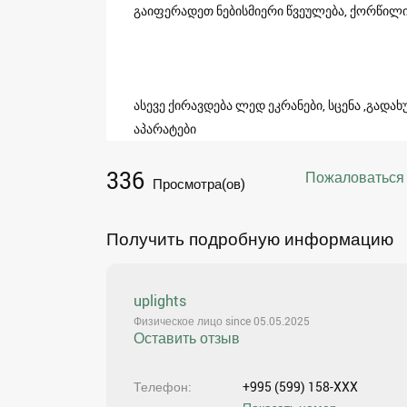
გაიფერადეთ ნებისმიერი წვეულება, ქორწილი
ასევე ქირავდება ლედ ეკრანები, სცენა ,გადახ
აპარატები
336
Пожаловаться
Просмотра(ов)
Получить подробную информацию
uplights
Физическое лицо since 05.05.2025
Оставить отзыв
Телефон
+995 (599) 158-XXX