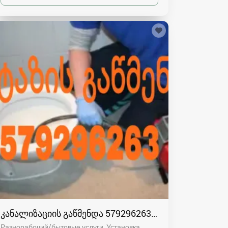
კანალიზაციის გაწმენდა 579296263 ელექტროტროსი
Разнорабочий/бытовые услуги, Установка