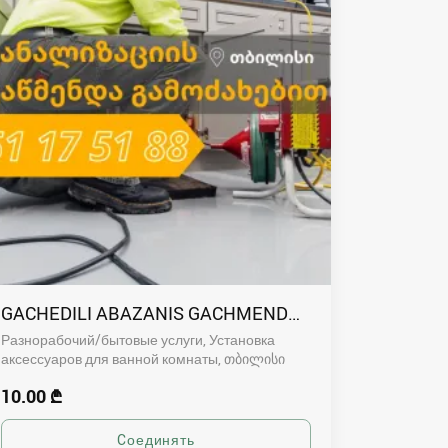
GACHEDILI ABAZANIS GACHMENDA 551175188 TROS
Разнорабочий/бытовые услуги, Установка
аксессуаров для ванной комнаты
თბილისი
10.00 ₾