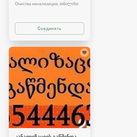
Очистка канализации
თბილისი
კანალიზაციის გაწმენდა