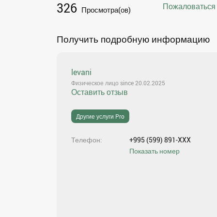
326
Пожаловаться
Просмотра(ов)
Получить подробную информацию
levani
Физическое лицо since 20.02.2025
Оставить отзыв
Другие услуги Pro
Телефон
+995 (599) 891-XXX
Показать номер