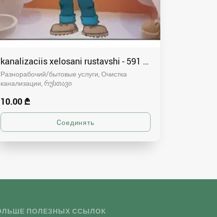
kanalizaciis xelosani rustavshi - 591 00 46 80
Разнорабочий/бытовые услуги, Очистка
канализации
რუსთავი
10.00 ₾
ОЛЬШЕ ПОЛЕЗНЫХ ССЫЛОК