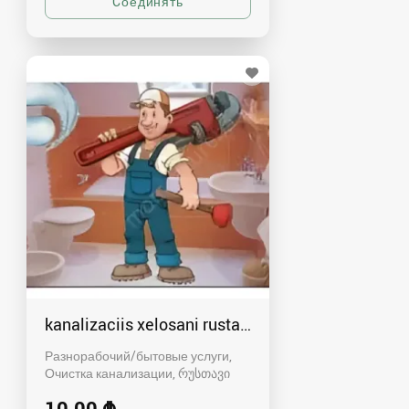
kanalizaciis xelosani rustavshi - 591 00 46 80
Разнорабочий/бытовые услуги,
Очистка канализации
რუსთავი
10.00 ₾