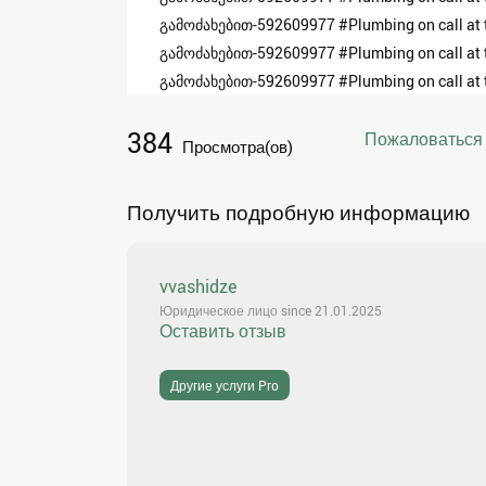
გამოძახებით-592609977 #Plumbing on call at 
გამოძახებით-592609977 #Plumbing on call at 
გამოძახებით-592609977 #Plumbing on call at 
384
Пожаловаться
Просмотра(ов)
Получить подробную информацию
vvashidze
Юридическое лицо since 21.01.2025
Оставить отзыв
Другие услуги Pro