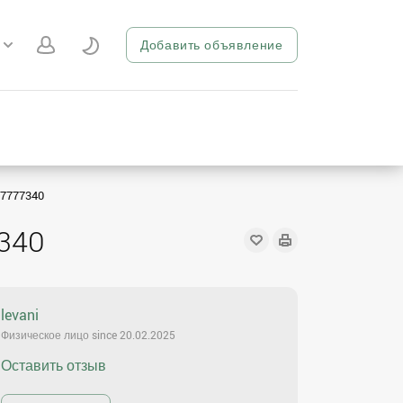
Добавить объявление
97777340
340
levani
Физическое лицо since 20.02.2025
Оставить отзыв