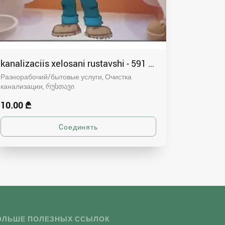
kanalizaciis xelosani rustavshi - 591 00 46 80
Разнорабочий/бытовые услуги, Очистка
канализации
რუსთავი
10.00 ₾
ОЛЬШЕ ПОЛЕЗНЫХ ССЫЛОК