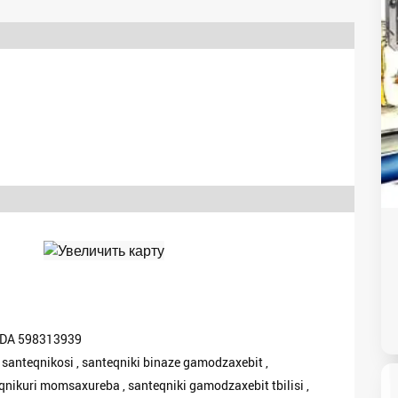
DA 598313939
 , santeqnikosi , santeqniki binaze gamodzaxebit ,
teqnikuri momsaxureba , santeqniki gamodzaxebit tbilisi ,