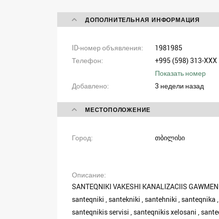
ДОПОЛНИТЕЛЬНАЯ ИНФОРМАЦИЯ
ID-номер объявления
1981985
Телефон
+995 (598) 313-XXX
Показать номер
Добавлено
3 недели назад
МЕСТОПОЛОЖЕНИЕ
Город
თბილისი
Описание
SANTEQNIKI VAKESHI KANALIZACIIS GAWMEN
santeqniki , santekniki , santehniki , santeqnika
santeqnikis servisi , santeqnikis xelosani , san