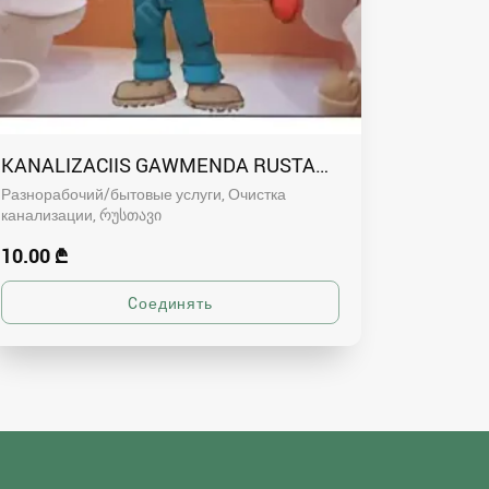
KANALIZACIIS GAWMENDA RUSTAVSHI - 591004680
Разнорабочий/бытовые услуги, Очистка
канализации
რუსთავი
10.00 ₾