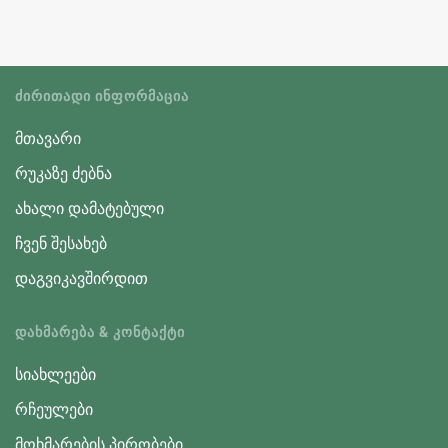
ᲫᲘᲠᲘᲗᲐᲓᲘ ᲘᲜᲤᲝᲠᲛᲐᲪᲘᲐ
მთავარი
რუკაზე ძებნა
ახალი დამატებული
ჩვენ შესახებ
დაგვიკავშირდით
ᲓᲐᲮᲛᲐᲠᲔᲑᲐ & ᲙᲝᲜᲢᲐᲥᲢᲘ
სიახლეები
რჩეულები
მოხმარების პირობები