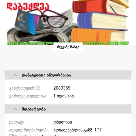
ᲠᲣᲙᲐᲖᲔ ᲜᲐᲮᲕᲐ
ᲓᲐᲛᲐᲢᲔᲑᲘᲗᲘ ᲘᲜᲤᲝᲠᲛᲐᲪᲘᲐ
განცხადების ID
2089369
გამოქვეყნებულია
1 თვის წინ
ᲛᲓᲔᲑᲐᲠᲔᲝᲑᲐ
ქალაქი
თბილისი
ადგილმდებარეობა/მისამართი
აღბაშენებლის გამზ. 177