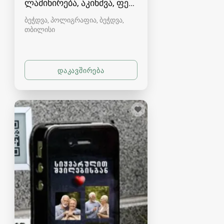
ლამინირება, აკინძვა, ფერადი ბეჭდვა - A4-A3
ბეჭდვა, პოლიგრაფია, ბეჭდვა
თბილისი