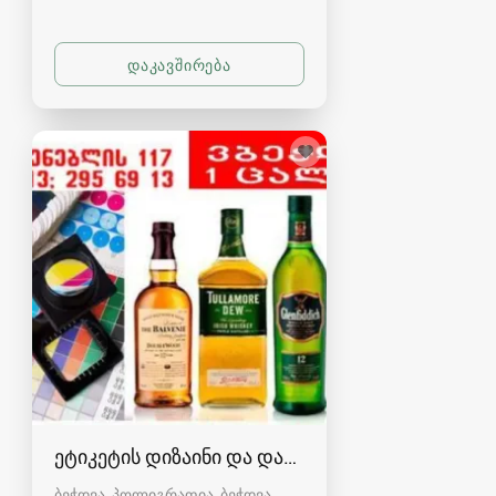
ეტიკეტის დიზაინი და დაბეჭდვა
ბეჭდვა, პოლიგრაფია, ბეჭდვა