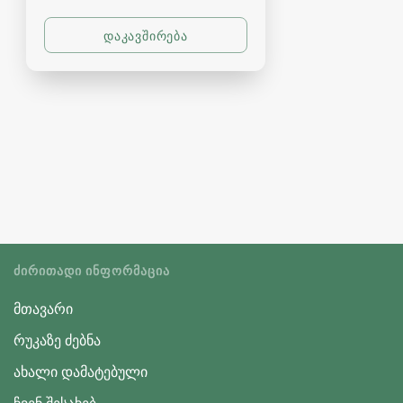
ᲫᲘᲠᲘᲗᲐᲓᲘ ᲘᲜᲤᲝᲠᲛᲐᲪᲘᲐ
მთავარი
რუკაზე ძებნა
ახალი დამატებული