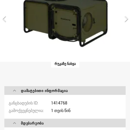
ᲠᲣᲙᲐᲖᲔ ᲜᲐᲮᲕᲐ
ᲓᲐᲛᲐᲢᲔᲑᲘᲗᲘ ᲘᲜᲤᲝᲠᲛᲐᲪᲘᲐ
განცხადების ID
1414768
გამოქვეყნებულია
1 თვის წინ
ᲛᲓᲔᲑᲐᲠᲔᲝᲑᲐ