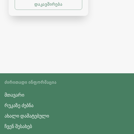
ᲫᲘᲠᲘᲗᲐᲓᲘ ᲘᲜᲤᲝᲠᲛᲐᲪᲘᲐ
მთავარი
რუკაზე ძებნა
ახალი დამატებული
ჩვენ შესახებ