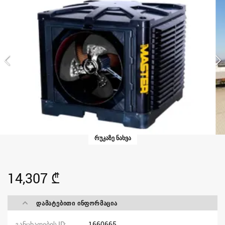
ᲠᲣᲙᲐᲖᲔ ᲜᲐᲮᲕᲐ
14,307 ₾
ᲓᲐᲛᲐᲢᲔᲑᲘᲗᲘ ᲘᲜᲤᲝᲠᲛᲐᲪᲘᲐ
განცხადების ID
1660665