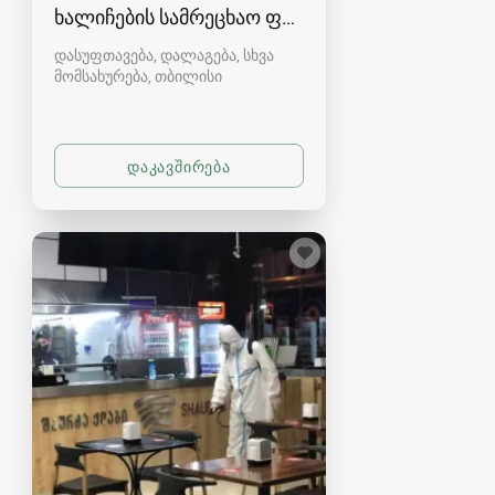
ხალიჩების სამრეცხაო ფაბრიკა
დასუფთავება, დალაგება, სხვა
მომსახურება
თბილისი