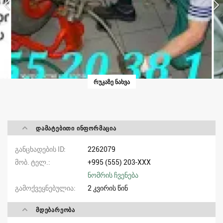
ᲠᲣᲙᲐᲖᲔ ᲜᲐᲮᲕᲐ
ᲓᲐᲛᲐᲢᲔᲑᲘᲗᲘ ᲘᲜᲤᲝᲠᲛᲐᲪᲘᲐ
განცხადების ID
2262079
მობ. ტელ.
+995 (555) 203-XXX
ნომრის ჩვენება
გამოქვეყნებულია
2 კვირის წინ
ᲛᲓᲔᲑᲐᲠᲔᲝᲑᲐ