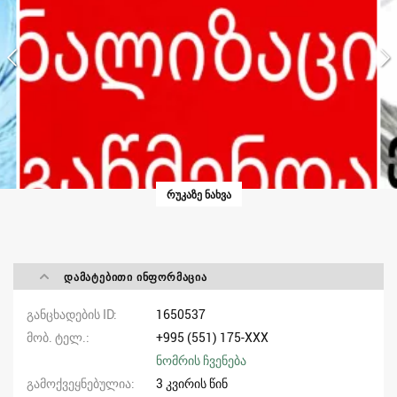
ᲠᲣᲙᲐᲖᲔ ᲜᲐᲮᲕᲐ
ᲓᲐᲛᲐᲢᲔᲑᲘᲗᲘ ᲘᲜᲤᲝᲠᲛᲐᲪᲘᲐ
განცხადების ID
1650537
მობ. ტელ.
+995 (551) 175-XXX
ნომრის ჩვენება
გამოქვეყნებულია
3 კვირის წინ