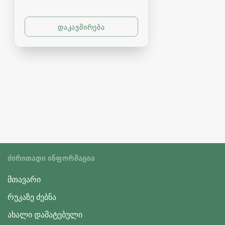
ᲫᲘᲠᲘᲗᲐᲓᲘ ᲘᲜᲤᲝᲠᲛᲐᲪᲘᲐ
მთავარი
რუკაზე ძებნა
ახალი დამატებული