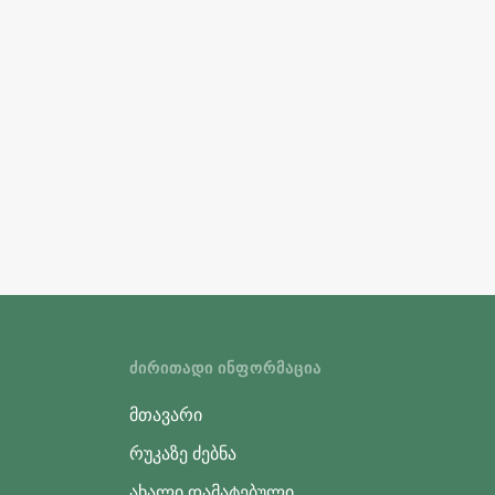
ᲫᲘᲠᲘᲗᲐᲓᲘ ᲘᲜᲤᲝᲠᲛᲐᲪᲘᲐ
მთავარი
რუკაზე ძებნა
ახალი დამატებული