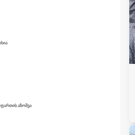
რსია
ე ფართის აზომვა