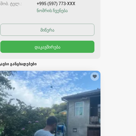
მობ. ტელ.
+995 (597) 773-XXX
ნომრის ჩვენება
ᲒᲐᲕᲡᲘ ᲒᲐᲜᲪᲮᲐᲓᲔᲑᲔᲑᲘ