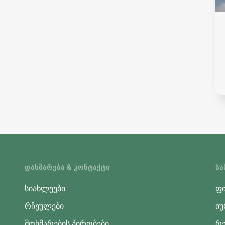
ᲓᲐᲮᲛᲐᲠᲔᲑᲐ & ᲙᲝᲜᲢᲐᲥᲢᲘ
ᲡᲐ
სიახლეები
ფი
რჩეულები
იუ
მოხმარების პირობები
რე