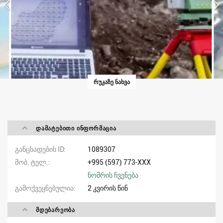
ᲠᲣᲙᲐᲖᲔ ᲜᲐᲮᲕᲐ
ᲓᲐᲛᲐᲢᲔᲑᲘᲗᲘ ᲘᲜᲤᲝᲠᲛᲐᲪᲘᲐ
განცხადების ID
1089307
მობ. ტელ.
+995 (597) 773-XXX
ნომრის ჩვენება
გამოქვეყნებულია
2 კვირის წინ
ᲛᲓᲔᲑᲐᲠᲔᲝᲑᲐ