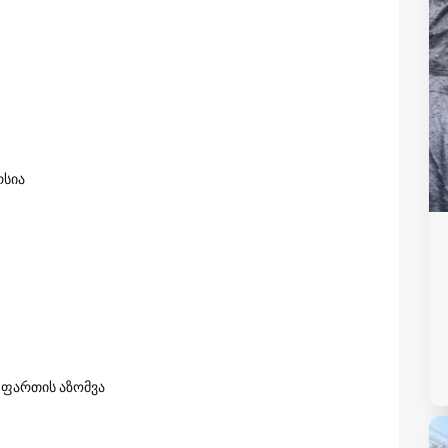
რსია
ე ფართის აზომვა