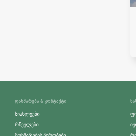
ᲓᲐᲮᲛᲐᲠᲔᲑᲐ & ᲙᲝᲜᲢᲐᲥᲢᲘ
ᲡᲐ
სიახლეები
ფი
რჩეულები
იუ
მოხმარების პირობები
რე