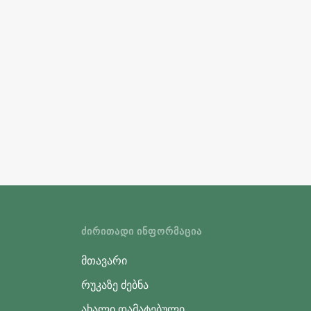
ᲫᲘᲠᲘᲗᲐᲓᲘ ᲘᲜᲤᲝᲠᲛᲐᲪᲘᲐ
მთავარი
რუკაზე ძებნა
ახალი დამატებული