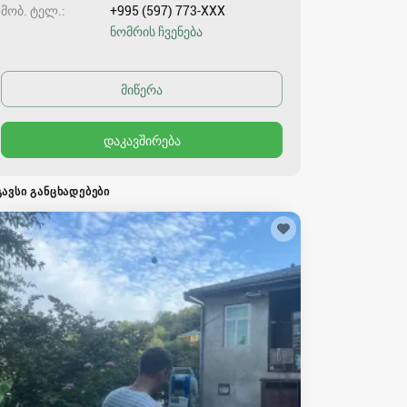
მობ. ტელ.
+995 (597) 773-XXX
ნომრის ჩვენება
ᲒᲐᲕᲡᲘ ᲒᲐᲜᲪᲮᲐᲓᲔᲑᲔᲑᲘ