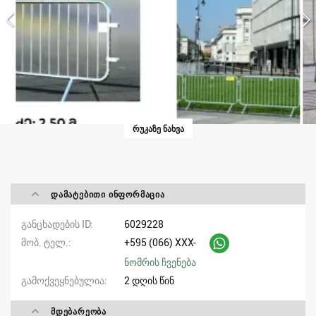
ᲠᲣᲙᲐᲖᲔ ᲜᲐᲮᲕᲐ
ᲓᲐᲛᲐᲢᲔᲑᲘᲗᲘ ᲘᲜᲤᲝᲠᲛᲐᲪᲘᲐ
განცხადების ID
6029228
მობ. ტელ.
+595 (066) XXX-
ნომრის ჩვენება
გამოქვეყნებულია
2 დღის წინ
ᲛᲓᲔᲑᲐᲠᲔᲝᲑᲐ