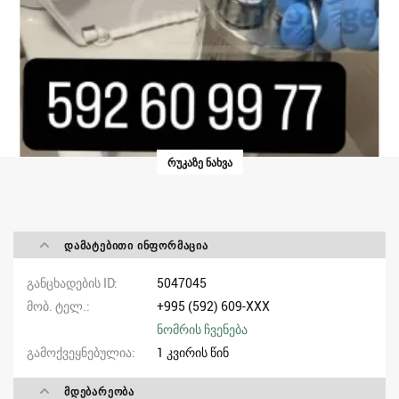
ᲠᲣᲙᲐᲖᲔ ᲜᲐᲮᲕᲐ
ᲓᲐᲛᲐᲢᲔᲑᲘᲗᲘ ᲘᲜᲤᲝᲠᲛᲐᲪᲘᲐ
განცხადების ID
5047045
მობ. ტელ.
+995 (592) 609-XXX
ნომრის ჩვენება
გამოქვეყნებულია
1 კვირის წინ
ᲛᲓᲔᲑᲐᲠᲔᲝᲑᲐ