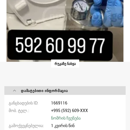
ᲠᲣᲙᲐᲖᲔ ᲜᲐᲮᲕᲐ
ᲓᲐᲛᲐᲢᲔᲑᲘᲗᲘ ᲘᲜᲤᲝᲠᲛᲐᲪᲘᲐ
განცხადების ID
1669116
მობ. ტელ.
+995 (592) 609-XXX
ნომრის ჩვენება
გამოქვეყნებულია
1 კვირის წინ