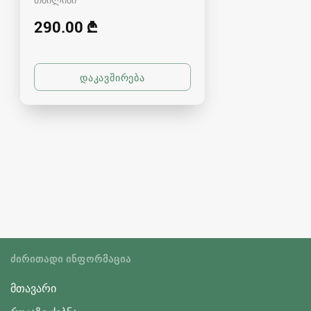
290.00 ₾
ᲫᲘᲠᲘᲗᲐᲓᲘ ᲘᲜᲤᲝᲠᲛᲐᲪᲘᲐ
მთავარი