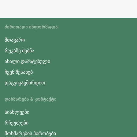
ᲫᲘᲠᲘᲗᲐᲓᲘ ᲘᲜᲤᲝᲠᲛᲐᲪᲘᲐ
მთავარი
რუკაზე ძებნა
ახალი დამატებული
ჩვენ შესახებ
დაგვიკავშირდით
ᲓᲐᲮᲛᲐᲠᲔᲑᲐ & ᲙᲝᲜᲢᲐᲥᲢᲘ
სიახლეები
რჩეულები
მოხმარების პირობები