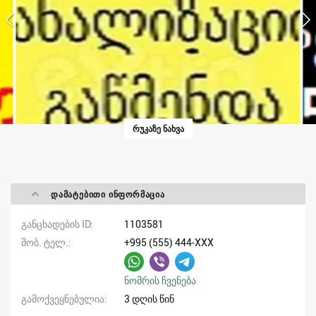
ᲠᲣᲙᲐᲖᲔ ᲜᲐᲮᲕᲐ
ᲓᲐᲛᲐᲢᲔᲑᲘᲗᲘ ᲘᲜᲤᲝᲠᲛᲐᲪᲘᲐ
განცხადების ID
1103581
მობ. ტელ.
+995 (555) 444-XXX
ნომრის ჩვენება
გამოქვეყნებულია
3 დღის წინ