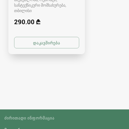
სანტექნიკური მომსახურება
თბილისი
290.00 ₾
ᲫᲘᲠᲘᲗᲐᲓᲘ ᲘᲜᲤᲝᲠᲛᲐᲪᲘᲐ