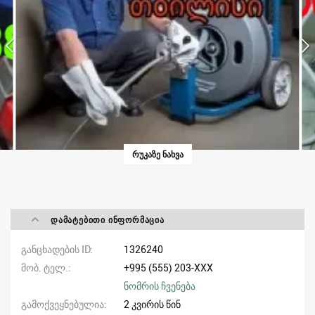
ᲠᲣᲙᲐᲖᲔ ᲜᲐᲮᲕᲐ
ᲓᲐᲛᲐᲢᲔᲑᲘᲗᲘ ᲘᲜᲤᲝᲠᲛᲐᲪᲘᲐ
განცხადების ID
1326240
მობ. ტელ.
+995 (555) 203-XXX
ნომრის ჩვენება
გამოქვეყნებულია
2 კვირის წინ