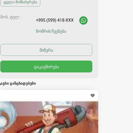
ყველა მომსახურება
მობ. ტელ.
+995 (599) 418-XXX
ნომრის ჩვენება
ᲒᲐᲕᲡᲘ ᲒᲐᲜᲪᲮᲐᲓᲔᲑᲔᲑᲘ