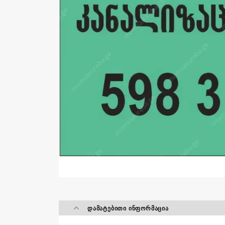
ᲓᲐᲛᲐᲢᲔᲑᲘᲗᲘ ᲘᲜᲤᲝᲠᲛᲐᲪᲘᲐ