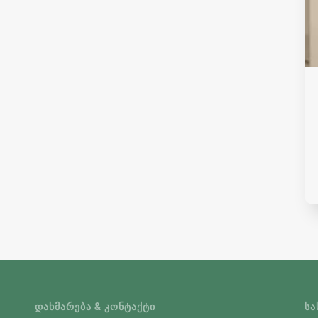
ᲓᲐᲮᲛᲐᲠᲔᲑᲐ & ᲙᲝᲜᲢᲐᲥᲢᲘ
ᲡᲐ