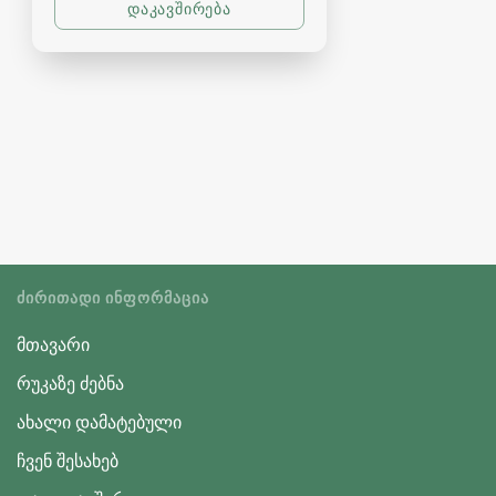
ᲫᲘᲠᲘᲗᲐᲓᲘ ᲘᲜᲤᲝᲠᲛᲐᲪᲘᲐ
მთავარი
რუკაზე ძებნა
ახალი დამატებული
ჩვენ შესახებ