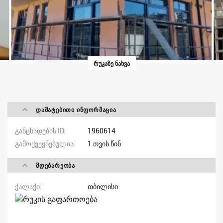
ᲠᲣᲙᲐᲖᲔ ᲜᲐᲮᲕᲐ
ᲓᲐᲛᲐᲢᲔᲑᲘᲗᲘ ᲘᲜᲤᲝᲠᲛᲐᲪᲘᲐ
განცხადების ID
1960614
გამოქვეყნებულია
1 თვის წინ
ᲛᲓᲔᲑᲐᲠᲔᲝᲑᲐ
ქალაქი
თბილისი