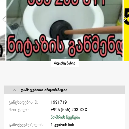
ᲠᲣᲙᲐᲖᲔ ᲜᲐᲮᲕᲐ
ᲓᲐᲛᲐᲢᲔᲑᲘᲗᲘ ᲘᲜᲤᲝᲠᲛᲐᲪᲘᲐ
განცხადების ID
1991719
მობ. ტელ.
+995 (555) 203-XXX
ნომრის ჩვენება
გამოქვეყნებულია
1 კვირის წინ