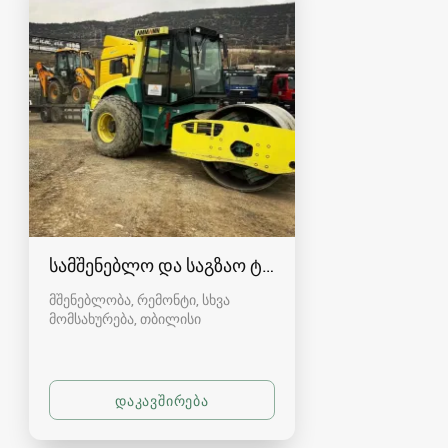
სამშენებლო და საგზაო ტექნიკით მომსახურება
მშენებლობა, რემონტი, სხვა
მომსახურება
თბილისი