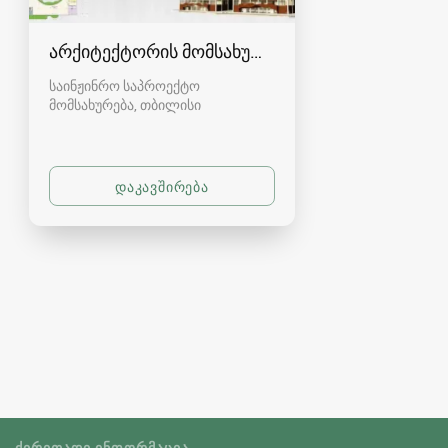
არქიტექტორის მომსახურება
საინჟინრო საპროექტო
მომსახურება
თბილისი
ᲫᲘᲠᲘᲗᲐᲓᲘ ᲘᲜᲤᲝᲠᲛᲐᲪᲘᲐ