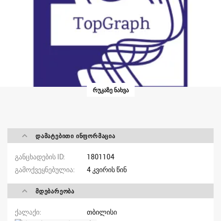
ᲠᲣᲙᲐᲖᲔ ᲜᲐᲮᲕᲐ
ᲓᲐᲛᲐᲢᲔᲑᲘᲗᲘ ᲘᲜᲤᲝᲠᲛᲐᲪᲘᲐ
განცხადების ID
1801104
გამოქვეყნებულია
4 კვირის წინ
ᲛᲓᲔᲑᲐᲠᲔᲝᲑᲐ
ქალაქი
თბილისი