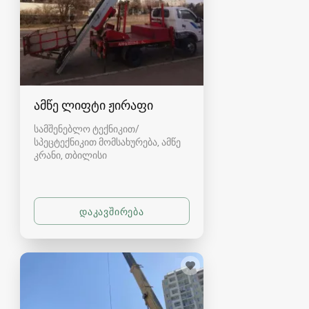
ამწე ლიფტი ჟირაფი
სამშენებლო ტექნიკით/
სპეცტექნიკით მომსახურება, ამწე
კრანი
თბილისი