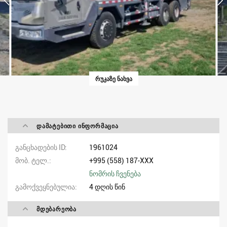
ᲠᲣᲙᲐᲖᲔ ᲜᲐᲮᲕᲐ
ᲓᲐᲛᲐᲢᲔᲑᲘᲗᲘ ᲘᲜᲤᲝᲠᲛᲐᲪᲘᲐ
განცხადების ID
1961024
მობ. ტელ.
+995 (558) 187-XXX
ნომრის ჩვენება
გამოქვეყნებულია
4 დღის წინ
ᲛᲓᲔᲑᲐᲠᲔᲝᲑᲐ