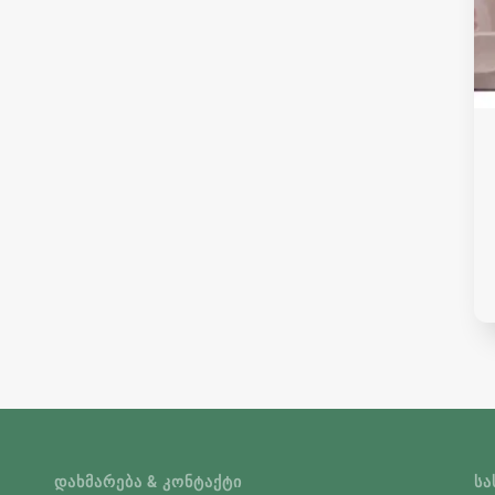
ᲓᲐᲮᲛᲐᲠᲔᲑᲐ & ᲙᲝᲜᲢᲐᲥᲢᲘ
ᲡᲐ