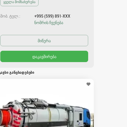
ყველა მომსახურება
მობ. ტელ.
+995 (599) 891-XXX
ნომრის ჩვენება
ᲒᲐᲕᲡᲘ ᲒᲐᲜᲪᲮᲐᲓᲔᲑᲔᲑᲘ