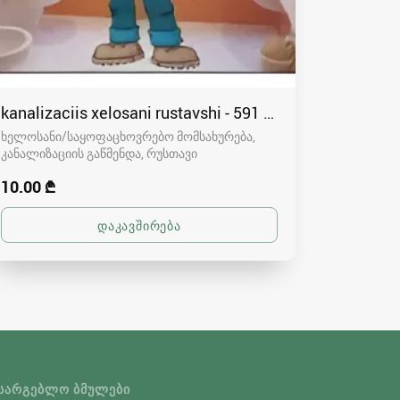
kanalizaciis xelosani rustavshi - 591 00 46 80
ხელოსანი/საყოფაცხოვრებო მომსახურება,
კანალიზაციის გაწმენდა
რუსთავი
10.00 ₾
ᲡᲐᲠᲒᲔᲑᲚᲝ ᲑᲛᲣᲚᲔᲑᲘ