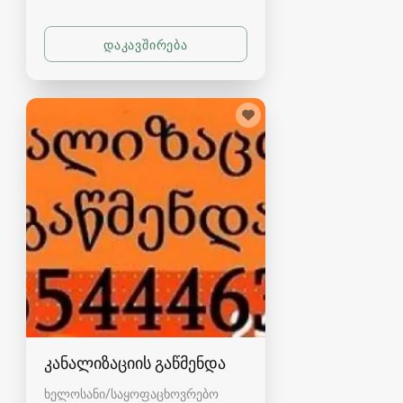
კანალიზაციის გაწმენდა
ხელოსანი/საყოფაცხოვრებო