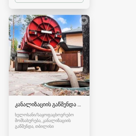
კანალიზაციის გაწმენდა თბილისი 557554000
ხელოსანი/საყოფაცხოვრებო
მომსახურება, კანალიზაციის
გაწმენდა
თბილისი